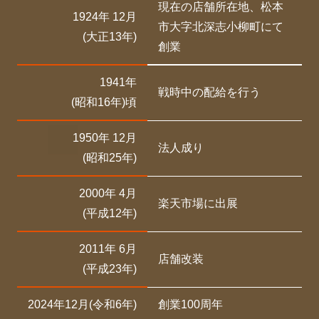
現在の店舗所在地、松本
1924年 12月
市大字北深志小柳町にて
(大正13年)
創業
1941年
戦時中の配給を行う
(昭和16年)頃
1950年 12月
法人成り
(昭和25年)
2000年 4月
楽天市場に出展
(平成12年)
2011年 6月
店舗改装
(平成23年)
2024年12月(令和6年)
創業100周年