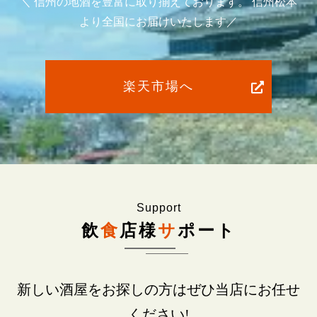
＼ 信州の地酒を豊富に取り揃えております。 信州松本
より全国にお届けいたします／
楽天市場へ
Support
飲
食
店様
サ
ポート
新しい酒屋をお探しの方はぜひ当店にお任せ
ください!