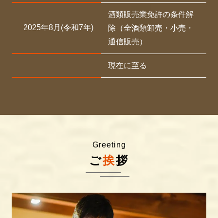
酒類販売業免許の条件解
2025年8月(令和7年)
除（全酒類卸売・小売・
通信販売）
現在に至る
Greeting
ご
挨
拶