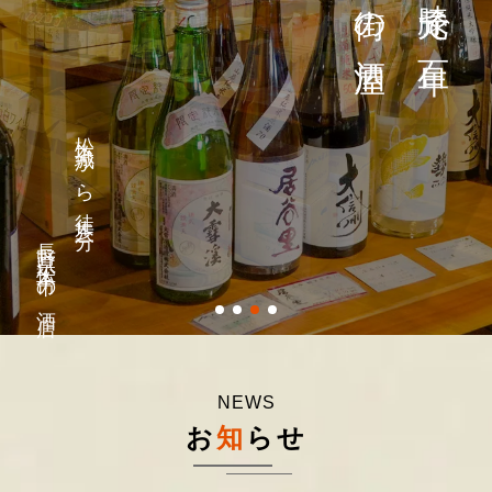
松本城から徒歩三分
長野県松本市の酒店
NEWS
お
知
らせ